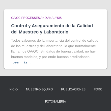
QA/QC PROCESSES AND ANALYSIS
Control y Aseguramiento de la Calidad
del Muestreo y Laboratorio
Todos sabemos de la importancia del control de calidad
de las muestras y del laboratorio, lo que normalmente
llamamos QA/QC. Sin datos de buena calidad, no hay
buenos modelos, y por ende buenas predicciones.
Leer más…
INICIO
NUESTRO EQUIPO
PUBLICACIONES
FORO
FOTOGALERÍA