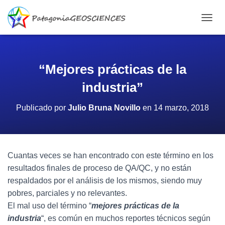
C
A
M
B
I
“Mejores prácticas de la
A
R
industria”
M
O
Publicado por
Julio Bruna Novillo
en
14 marzo, 2018
D
O
D
E
N
Cuantas veces se han encontrado con este término en los
A
resultados finales de proceso de QA/QC, y no están
V
E
respaldados por el análisis de los mismos, siendo muy
G
pobres, parciales y no relevantes.
A
El mal uso del término “
mejores prácticas de la
C
I
industria
“, es común en muchos reportes técnicos según