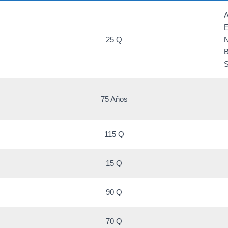
A
E
25 Q
N
B
S
75 Años
115 Q
15 Q
90 Q
70 Q