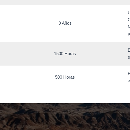
U
C
9 Años
M
p
E
1500 Horas
e
E
500 Horas
e