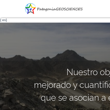
{:es}
Nuestro obj
mejorado y cuantif
que se asocian a